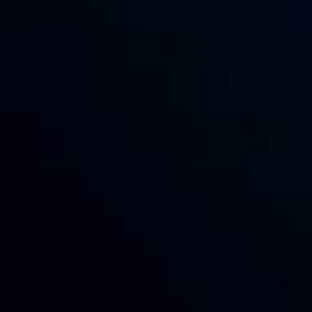
ТАКЖЕ МЫ ПРЕДОСТАВЛЯЕМ ПЛАТНУЮ
УСЛУГУ ДЛЯ БЫСТРОГО СКАЧИВАНИЯ
ФАЙЛОВ.
Статус "Премиум" позволяет быстро загружать и
скачивать файлы без ограничения скорости и
ожидания. В отличии от других