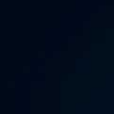
ХРАНИТЕ И СИСТЕМАТИЗИРУЙТЕ ВСЕ
ФАЙЛЫ !
Загружайте несколько файлов
одновременно и сохраните их на данном
сайте навсегда. Если вы используете FireFox
или Chrome, вы можете просто перетащить
файл, чтобы начать загрузку.