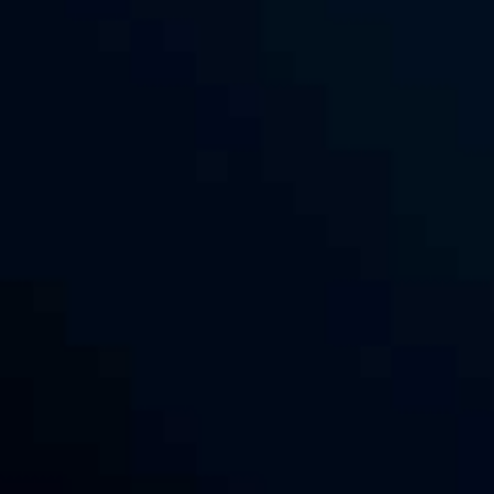
ПОДЕЛИТЕСЬ СВОИМИ ФАЙЛАМИ СО
ВСЕМИ!
Мы предоставляем вам все инструменты,
необходимые для обмена файлами.
Используйте наш предварительно
созданный HTML код для размещения на
своем сайте, либо Facebook или Vk.