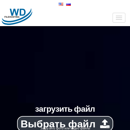
Togg
navig
загрузить файл
Выбрать файл
Загрузить фото или видео файлы